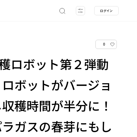
ログイン
0
の収穫ロボット第２弾動
！ロボットがバージョ
し収穫時間が半分に！
パラガスの春芽にもし