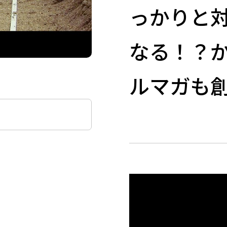
っかりと
なる！？か
ルマガも