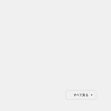
2026.08.04
202
年ぶり
開業25周年×ホラー15周年！ 複
薬味
EWク
数の節目を秋の熱狂へ変える
｜上
USJのPR設計
ろし
すべて見る