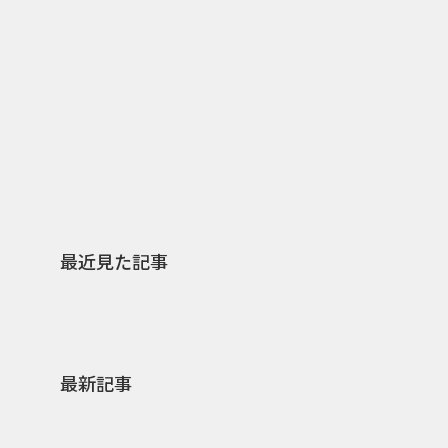
2026.07.31
2026.
日本上陸30周年を地域の未来へ
AIモ
スターバックスが3県から始める
登場 
地元共創PR
わせた
最近見た記事
最新記事