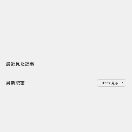
2026.07.31
2026.07.29
日本上陸30周年を地域の未来へ
AIモデルが「
スターバックスが3県から始める
登場 伝統I
地元共創PR
わせた広告事
最近見た記事
最新記事
すべて見る