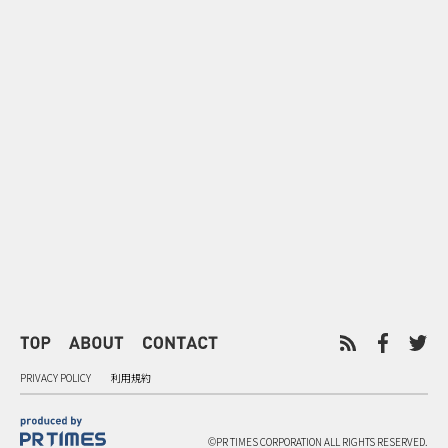
0
2026.08.06
2026.08.06
配って終わらせない とくし丸×
バーガーをコ
ビスコの実売につなげるサンプ
クドナルドが
リング
ンチ需要”
PRIVACY POLICY
利用規約
©PR TIMES CORPORATION ALL RIGHTS RESERVED.