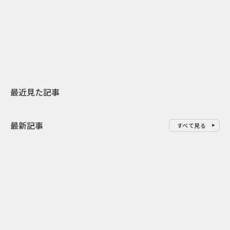
日本上陸30周年を地域の未来へ
AIモデルが「
スターバックスが3県から始める
登場 伝統I
地元共創PR
わせた広告事
最近見た記事
最新記事
すべて見る