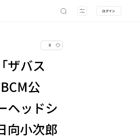
ログイン
0
「ザバス
EBCM公
ーヘッドシ
日向小次郎