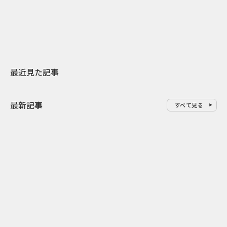
地元共創PR
レラップ新C
最近見た記事
最新記事
すべて見る
0