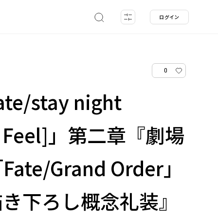
ログイン
0
/stay night
’s Feel]」第二章『劇場
te/Grand Order」
le描き下ろし概念礼装』