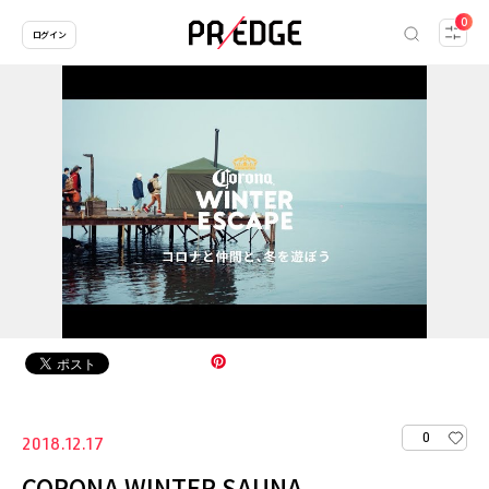
0
ログイン
0
2018.12.17
CORONA WINTER SAUNA