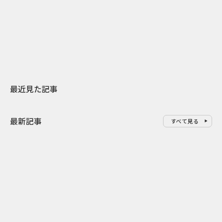
日本上陸30周年を地域の未来へ
おかっぱから
スターバックスが3県から始める
の大刷新 THE
地元共創PR
レラップ新C
最近見た記事
最新記事
すべて見る