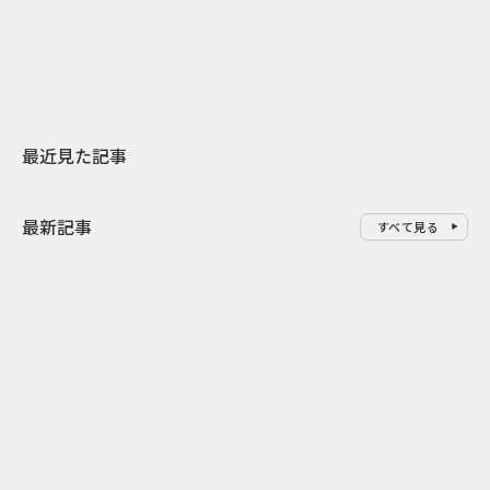
地元共創PR
レラップ新C
最近見た記事
最新記事
すべて見る
0