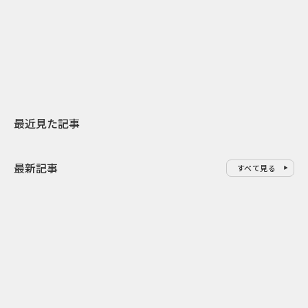
日本上陸30周年を地域の未来へ
AIモデルが「
スターバックスが3県から始める
登場 伝統I
地元共創PR
わせた広告事
最近見た記事
最新記事
すべて見る