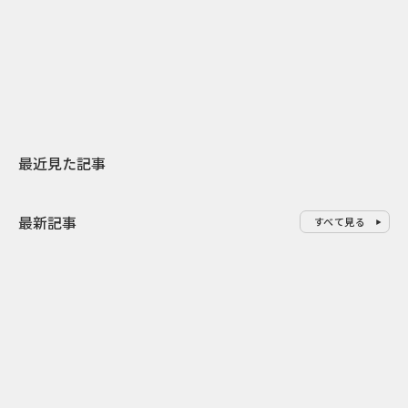
日本上陸30周年を地域の未来へ
おかっぱから
スターバックスが3県から始める
の大刷新 THE
地元共創PR
レラップ新C
最近見た記事
最新記事
すべて見る