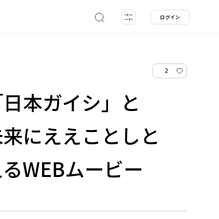
ログイン
2
「日本ガイシ」と
未来にええことしと
るWEBムービー