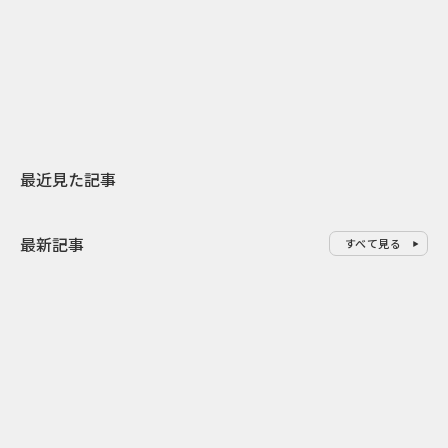
日本上陸30周年を地域の未来へ
AIモデルが「
スターバックスが3県から始める
登場 伝統I
地元共創PR
わせた広告事
最近見た記事
最新記事
すべて見る