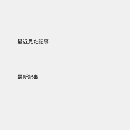
最近見た記事
最新記事