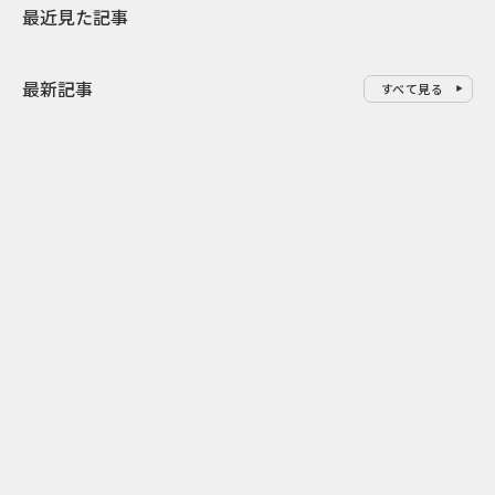
最近見た記事
最新記事
すべて見る
0
2026.08.09
2026.08.08
「水の先をつくれ」インフラを
令和8年8月8
支える会社が水の日に掲げたブ
限りの祭に 
ランド広告
掛ける科学と