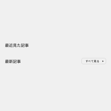
日本上陸30周年を地域の未来へ
AIモデルが「
スターバックスが3県から始める
登場 伝統I
地元共創PR
わせた広告事
最近見た記事
最新記事
すべて見る