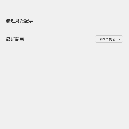
最近見た記事
最新記事
すべて見る
0
2026.08.07
2026.08.07
ゲームの新エリアが横浜に出
「試乗」の常
現！『ぽこ あ ポケモン』みなと
体験型マーケ