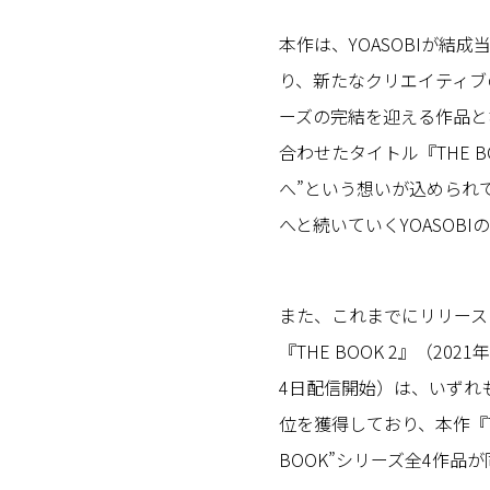
本作は、YOASOBIが結成
り、新たなクリエイティブの創
ーズの完結を迎える作品とな
合わせたタイトル『THE B
へ”という想いが込められ
へと続いていくYOASOB
また、これまでにリリースした
『THE BOOK 2』（202
4日配信開始）は、いずれ
位を獲得しており、本作『THE
BOOK”シリーズ全4作品