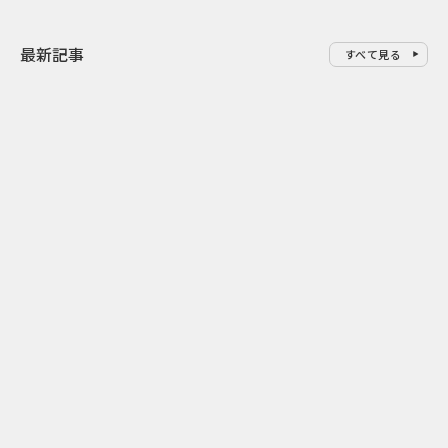
最新記事
すべて見る
0
2026.08.07
2026.08.07
ゲームの新エリアが横浜に出
「試乗」の常
現！『ぽこ あ ポケモン』みなと
体験型マーケ
みらいジャック