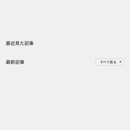
スターバックスが3県から始める
登場 伝統I
地元共創PR
わせた広告事
最近見た記事
最新記事
すべて見る
0