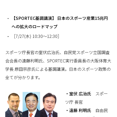
【
SPORTEC基調講演
】
日本のスポーツ産業15兆円
への拡大のロードマップ
［7/27(水) 10:30～12:30］
スポーツ庁長官の室伏広治氏、自民党スポーツ立国調査
会会長の遠藤利明氏、SPORTEC実行委員長の大阪体育大
学長 原田宗彦氏による基調講演。日本のスポーツ政策の
全てが分かります。
・室伏 広治氏
スポー
ツ庁 長官
・遠藤 利明氏
自由民