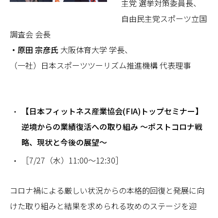
主党 選挙対策委員長、
自由民主党スポーツ立国
調査会 会長
・原田 宗彦氏
大阪体育大学 学長、
（一社）日本スポーツツーリズム推進機構 代表理事
【日本フィットネス産業協会(FIA)
トップセミナー】
逆境からの業績復活への取り組み ～ポストコロナ戦
略、現状と今後の展望～
［7/27（水）11:00〜12:30］
コロナ禍による厳しい状況からの本格的回復と発展に向
けた取り組みと結果を求められる攻めのステージを迎