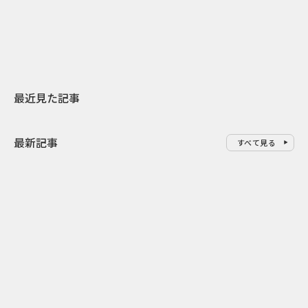
地元共創PR
USJのPR設計
最近見た記事
最新記事
すべて見る
0