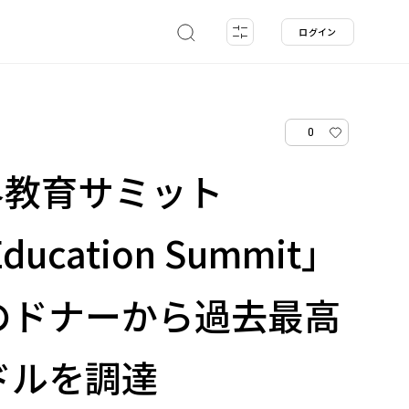
ログイン
0
界教育サミット
Education Summit」
のドナーから過去最高
ドルを調達