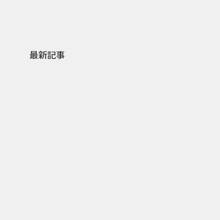
最新記事
0
2026.08.07
2026.
ゲームの新エリアが横浜に出
「試乗
現！『ぽこ あ ポケモン』みなと
体験型