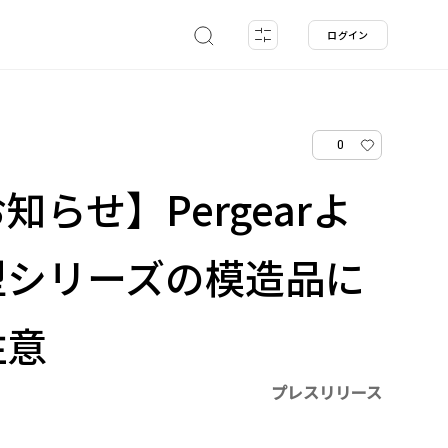
ログイン
0
らせ】Pergearよ
型シリーズの模造品に
注意
プレスリリース