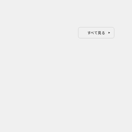
すべて見る
0
0
2026.08.07
202
い ク
行き先ではなく会う人で選ぶ旅
山形
ベン
関係人口を育てる「旅は人まか
謎解