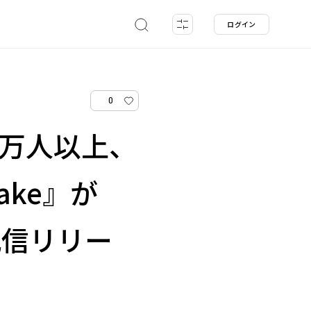
ログイン
0
25万人以上、
cake』が
配信リリー