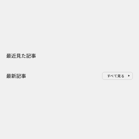
日本上陸30周年を地域の未来へ
おかっぱから
スターバックスが3県から始める
の大刷新 THE
地元共創PR
レラップ新C
最近見た記事
最新記事
すべて見る