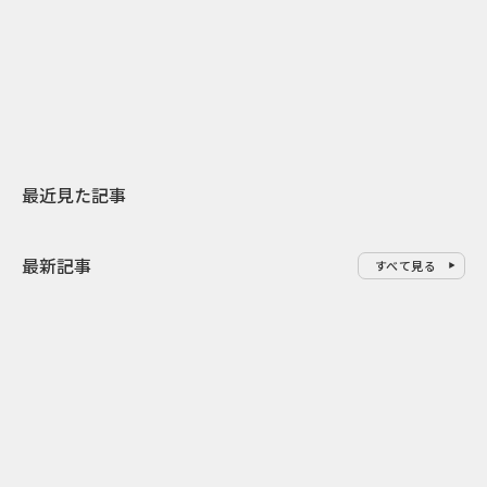
日本上陸30周年を地域の未来へ
AIモデルが「
スターバックスが3県から始める
登場 伝統I
地元共創PR
わせた広告事
最近見た記事
最新記事
すべて見る