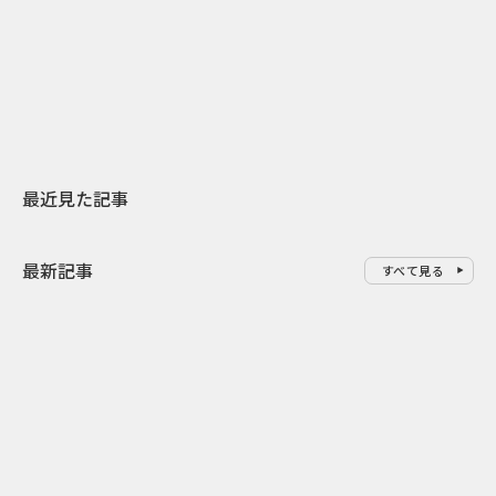
日本上陸30周年を地域の未来へ
AIモデルが「
スターバックスが3県から始める
登場 伝統I
地元共創PR
わせた広告事
最近見た記事
最新記事
すべて見る