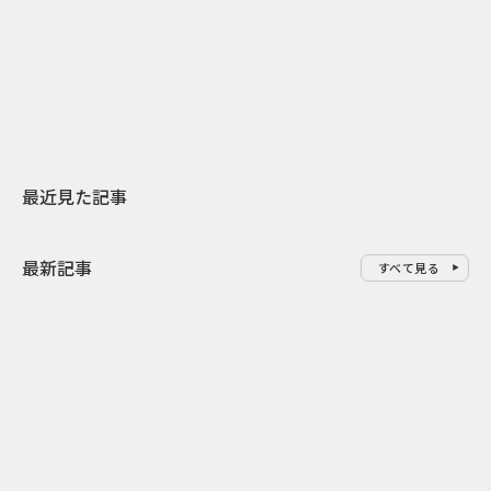
日本上陸30周年を地域の未来へ
開業25周年×
スターバックスが3県から始める
数の節目を秋
地元共創PR
USJのPR設計
最近見た記事
最新記事
すべて見る