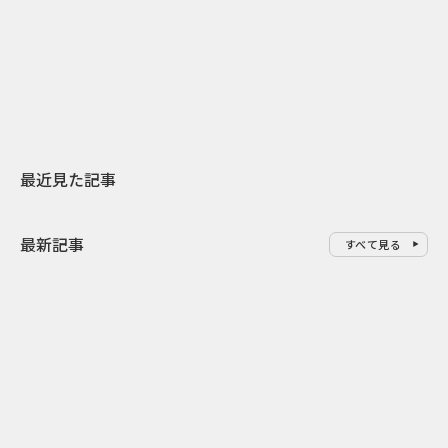
日本上陸30周年を地域の未来へ
AIモデルが「
スターバックスが3県から始める
登場 伝統I
地元共創PR
わせた広告事
最近見た記事
最新記事
すべて見る