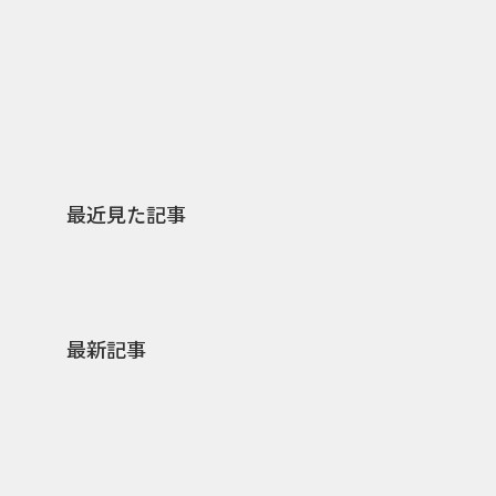
地元共創PR
わせた
最近見た記事
最新記事