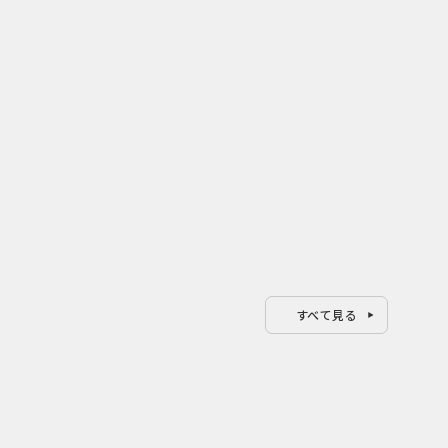
USJのPR設計
ろし
すべて見る