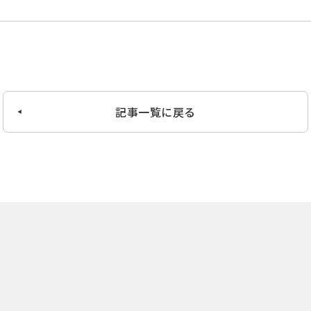
記事一覧に戻る