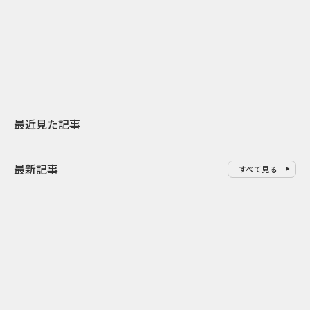
日本上陸30周年を地域の未来へ
AIモデルが「
スターバックスが3県から始める
登場 伝統I
地元共創PR
わせた広告事
最近見た記事
最新記事
すべて見る