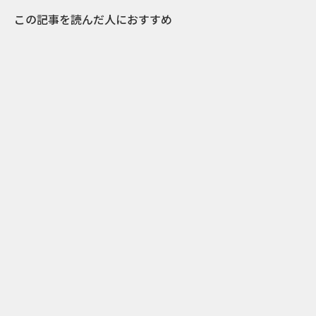
この記事を読んだ人におすすめ
3
2014.03.19
排泄物の新しい利用法!? “おしっこで肥料を作
る”キャンペーン