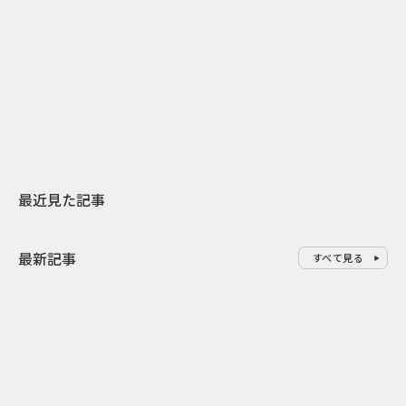
2026.07.31
2026.07.30
日本上陸30周年を地域の未来へ
おかっぱから
スターバックスが3県から始める
の大刷新 THE
地元共創PR
レラップ新C
最近見た記事
最新記事
すべて見る