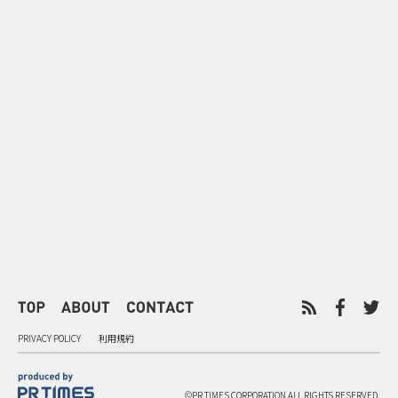
0
2026.08.09
2026.08.08
「水の先をつくれ」インフラを
令和8年8月8
支える会社が水の日に掲げたブ
限りの祭に 
ランド広告
掛ける科学と
PRIVACY POLICY
利用規約
©PR TIMES CORPORATION ALL RIGHTS RESERVED.