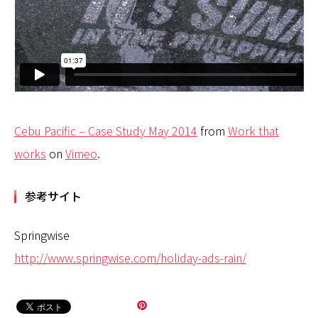
Cebu Pacific – Case Study May 2014
from
Work that
works
on
Vimeo
.
参考サイト
Springwise
http://www.springwise.com/holiday-ads-rain/