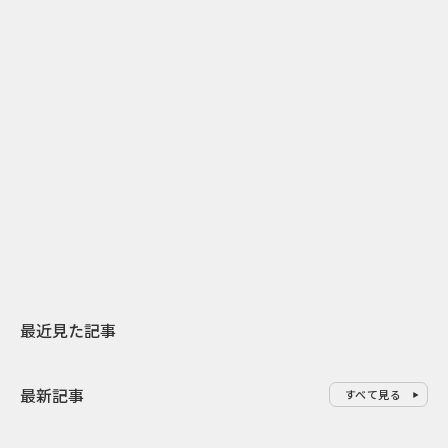
2
2026.07.31
2026.07.29
日本上陸30周年を地域の未来へ
AIモデルが「
スターバックスが3県から始める
登場 伝統I
地元共創PR
わせた広告事
最近見た記事
最新記事
すべて見る