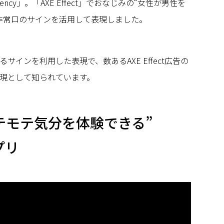
ency」。「AXE Effect」でおなじみの“女性が男性を
非常口のサインを活用して表現しました。
サインを利用した表現で、数あるAXE Effect広告の
現として知られています。
モテモテ気分を体験できる”
プリ