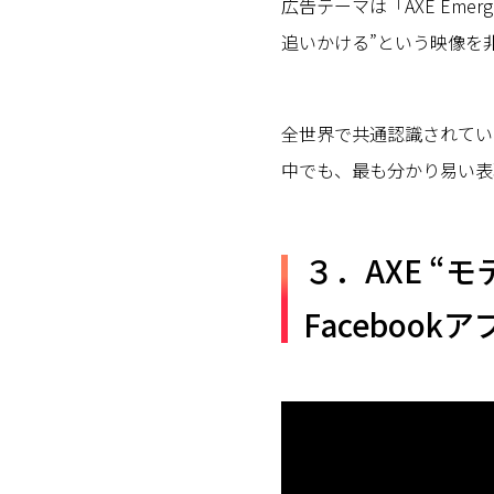
広告テーマは「AXE Emerg
追いかける”という映像を
全世界で共通認識されている
中でも、最も分かり易い表
３．AXE “
Facebookア