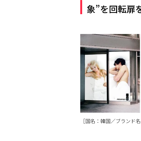
象”を回転扉
［国名：韓国／ブランド名：