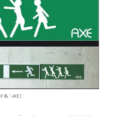
ド名：AXE］