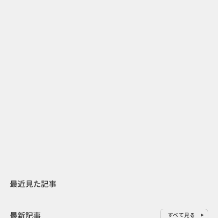
2
2026.07.31
2026.07.29
日本上陸30周年を地域の未来へ
AIモデルが「
スターバックスが3県から始める
登場 伝統I
地元共創PR
わせた広告事
最近見た記事
最新記事
すべて見る