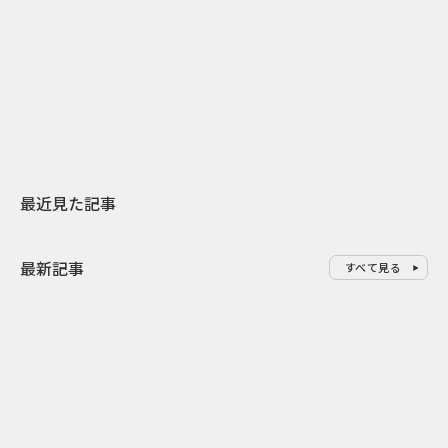
日本上陸30周年を地域の未来へ
AIモデルが「
スターバックスが3県から始める
登場 伝統I
地元共創PR
わせた広告事
最近見た記事
最新記事
すべて見る