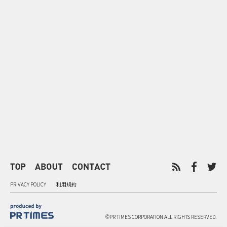
0
2026.08.08
2026.08.08
令和8年8月8日の“8並び”を1日
“蛇口からみ
限りの祭に 叡山電鉄が八瀬で仕
谷で！ファン
掛ける科学と縁日
ご当地体験で
PRIVACY POLICY
利用規約
©PR TIMES CORPORATION ALL RIGHTS RESERVED.