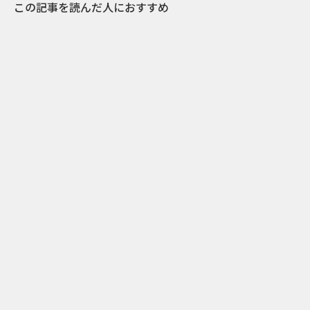
この記事を読んだ人におすすめ
0
2020.07.23
『iichiko NEO』を片手に和気藹々。姉妹の日常
を描いたWEBムービー