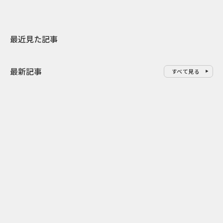
最近見た記事
最新記事
すべて見る
0
2026.08.06
2026.08.06
サンリオが8月7日を“ハナマルデ
似合うかわか