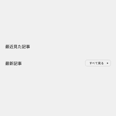
日本上陸30周年を地域の未来へ
AIモデルが「
スターバックスが3県から始める
登場 伝統I
地元共創PR
わせた広告事
最近見た記事
最新記事
すべて見る