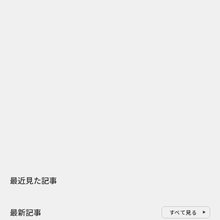
2
2026.07.31
2026.08.04
日本上陸30周年を地域の未来へ
開業25周年×
スターバックスが3県から始める
数の節目を秋
地元共創PR
USJのPR設計
最近見た記事
最新記事
すべて見る