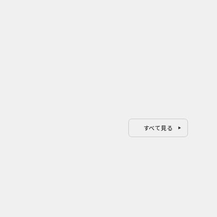
すべて見る