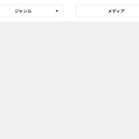
ジャンル
メディア