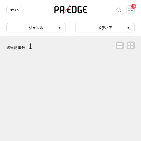
0
ログイン
ジャンル
メディア
1
該当記事数