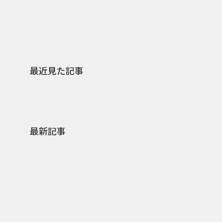
最近見た記事
最新記事