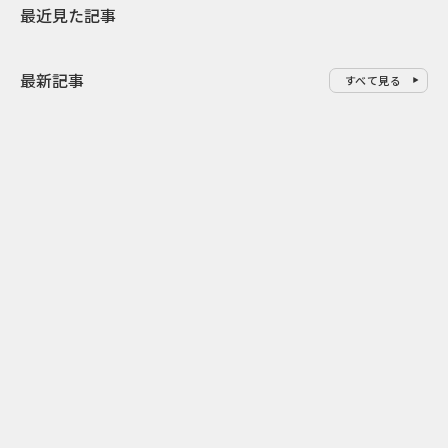
最近見た記事
最新記事
すべて見る
0
2026.08.09
2026.08.08
「水の先をつくれ」インフラを
令和8年8月8
支える会社が水の日に掲げたブ
限りの祭に 
ランド広告
掛ける科学と