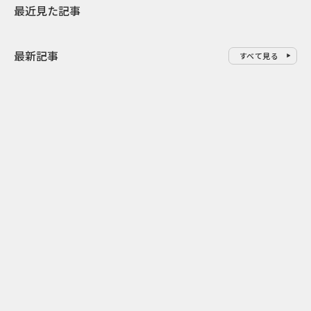
最近見た記事
最新記事
すべて見る
0
2026.08.09
2026.08.08
「水の先をつくれ」インフラを
令和8年8月8
支える会社が水の日に掲げたブ
限りの祭に 
ランド広告
掛ける科学と