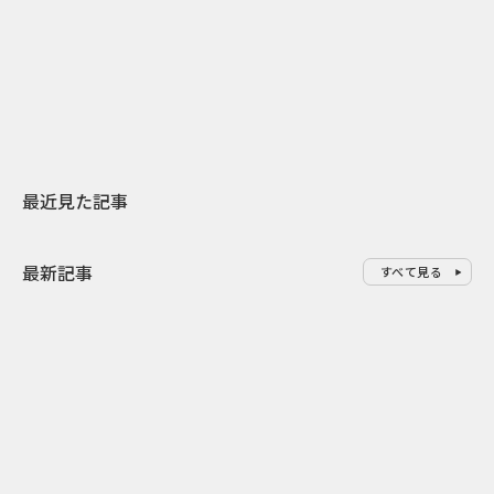
日本上陸30周年を地域の未来へ
おかっぱから
スターバックスが3県から始める
の大刷新 THE
地元共創PR
レラップ新C
最近見た記事
最新記事
すべて見る