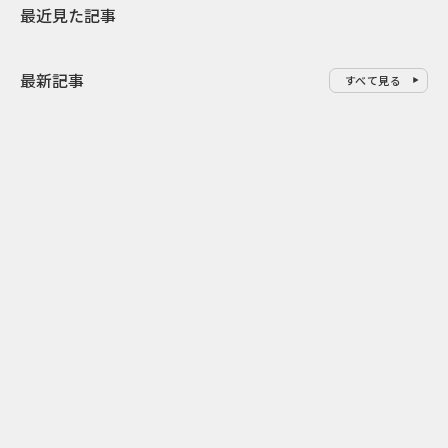
最近見た記事
最新記事
すべて見る
0
2026.08.07
2026.08.07
清水国明さんの熱弁にあのちゃ
甲子園の熱狂
んは無表情？ 世代差で引き込む
能 ABCラジオ
ブックオフ36周年セール
ィオ高校野球