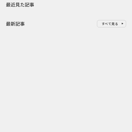
最近見た記事
最新記事
すべて見る
0
2026.08.07
2026.08.07
ドーナツを売るだけじゃない ク
行き先ではな
リスピー・クリーム×アドベン
関係人口を育
チャーワールドの体験設計
せ」