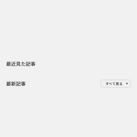
2026.07.31
2026.07.29
日本上陸30周年を地域の未来へ
AIモデルが「
スターバックスが3県から始める
登場 伝統I
地元共創PR
わせた広告事
最近見た記事
最新記事
すべて見る