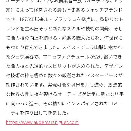
オーデマ ピゲは、今なお創業者一族（オーデマ家、ピゲ
家）によって経営される最も歴史あるウォッチブランド
です。1875年以来ル・ブラッシュを拠点に、型破りなト
レンドを生み出そうと新たなスキルや技術の開発、そし
て職人技の向上を続ける才能ある職人たちを、何世代に
もわたり育んできました。スイス・ジュラ山脈に抱かれ
たジュウ渓谷で、マニュファクチュールが受け継いでき
た職人技と先進的なスピリットが込められた、デザイン
や技術の粋を極めた数々の厳選されたマスターピースが
制作されています。実現可能な境界を押し進め、創造的
な世界の間に橋を架けるオーデマ ピゲは常に新たな地平
に向かって進み、その精神にインスパイアされたコミュ
ニティを作り出してきました。
https://www.audemarspiguet.com