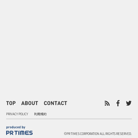
0
2026.08.07
2026.08.07
「試乗」の常識を変えたFordの
ドーナツを売
体験型マーケティング
リスピー・ク
チャーワール
PRIVACY POLICY
利用規約
©PR TIMES CORPORATION ALL RIGHTS RESERVED.