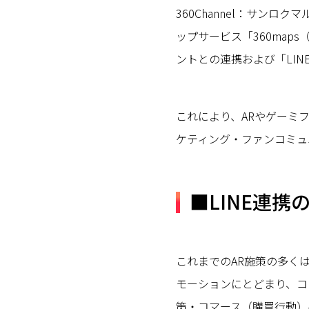
360Channel：サン
ップサービス「360map
ントとの連携および「LI
これにより、ARやゲーミ
ケティング・ファンコミュ
■LINE連携
これまでのAR施策の多く
モーションにとどまり、コ
策・コマース（購買行動）