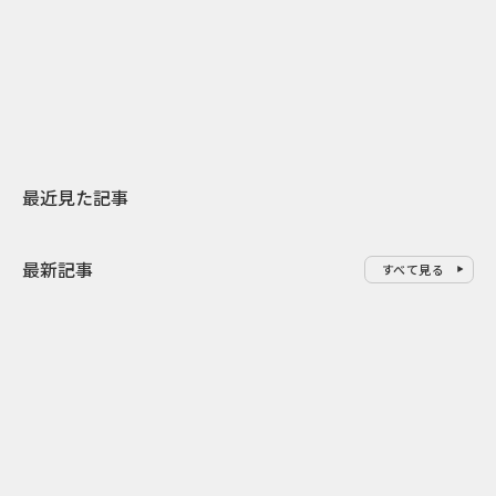
日本上陸30周年を地域の未来へ
開業25周年×
スターバックスが3県から始める
数の節目を秋
地元共創PR
USJのPR設計
最近見た記事
最新記事
すべて見る