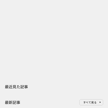
2
2026.07.31
2026.08.04
日本上陸30周年を地域の未来へ
開業25周年×
スターバックスが3県から始める
数の節目を秋
地元共創PR
USJのPR設計
最近見た記事
最新記事
すべて見る